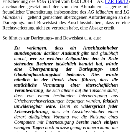
Entscheidung des
BGH
(Urteil vom 08.01.2014 – Az.
I ZR 169/12
)
auseinander gesetzt und der von den Abmahnern – gerne mit
freundlicher Unterstützung insbesondere des
AG München
und
LG
München I
– geltend gemachten überzogenen Anforderungen an die
Darlegungs- und Beweislast des Anschlussinhabers, dass er eine
Rechtsverletzung nicht zu vertreten habe, eine Absage erteilt.
So führt es zur Darlegungs- und Beweislast u. a. aus:
Zu verlangen, dass ein Anschlussinhaber
stundengenau darüber Auskunft gibt
und glaubhaft
macht,
wer zu welchen Zeitpunkten den in Rede
stehenden Rechner tatsächlich benutzt hat
,
würde
eine Überspannung der Darlegungs- und
Glaubhaftmachungslast bedeuten. Dies würde
nämlich in der Praxis dazu führen, dass die
tatsächliche Vermutung einer täterschaftlichen
Verantwortung
, die sich alleine auf die Tatsache stützt,
dass von einem bestimmten Internetzugang aus
Urheberrechtsverletzungen begangen wurden,
faktisch
unwiderlegbar wäre
. Denn es
widerspricht jeder
Lebenserfahrung
, dass ein Anschlussinhaber einen
derart alltäglichen Vorgang wie die Nutzung eines
Computers mit Internetzugang
bereits nach einigen
wenigen Tagen
noch präzise genug erinnern kann, um