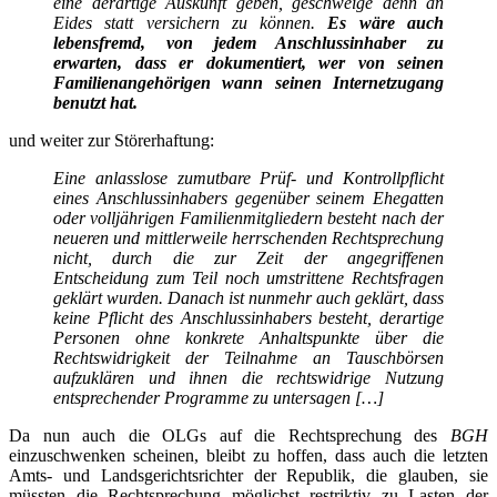
eine derartige Auskunft geben, geschweige denn an
Eides statt versichern zu können.
Es wäre auch
lebensfremd, von jedem Anschlussinhaber zu
erwarten, dass er dokumentiert, wer von seinen
Familienangehörigen wann seinen Internetzugang
benutzt hat.
und weiter zur Störerhaftung:
Eine anlasslose zumutbare Prüf- und Kontrollpflicht
eines Anschlussinhabers gegenüber seinem Ehegatten
oder volljährigen Familienmitgliedern besteht nach der
neueren und mittlerweile herrschenden Rechtsprechung
nicht, durch die zur Zeit der angegriffenen
Entscheidung zum Teil noch umstrittene Rechtsfragen
geklärt wurden. Danach ist nunmehr auch geklärt, dass
keine Pflicht des Anschlussinhabers besteht, derartige
Personen ohne konkrete Anhaltspunkte über die
Rechtswidrigkeit der Teilnahme an Tauschbörsen
aufzuklären und ihnen die rechtswidrige Nutzung
entsprechender Programme zu untersagen […]
Da nun auch die OLGs auf die Rechtsprechung des
BGH
einzuschwenken scheinen, bleibt zu hoffen, dass auch die letzten
Amts- und Landsgerichtsrichter der Republik, die glauben, sie
müssten die Rechtsprechung möglichst restriktiv zu Lasten der