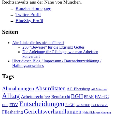
Rechtsanwalts aus der Nähe von München.
→
Kanzlei-Homepage
→
Twitter-Profil
→
BlueSky-Profil
Seiten
Alte Links die ins nichts führen?
250 “Beweise” für die Existenz Gottes
Die Anleitung für Gläubige, wie man Atheisten
konvertiert
Über diesen Blog / Impressum / Datenschutzerklärung /
Haftungsausschluss
Tags
Absurditäten
Abmahnungen
AG Ebersberg
AG München
Alltag
BGH
Arbeitsrecht
BVerfG
Berufsrecht
beA
BRAK
Entscheidungen
EDV
EuGH
DHL
Fall Mollath
Fall Teresa Z.
Gerichtsverhandlungen
FIlesharing
Haftpflichtversicherung