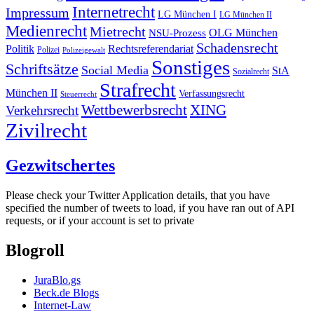
Internetrecht
Impressum
LG München I
LG München II
Medienrecht
Mietrecht
OLG München
NSU-Prozess
Schadensrecht
Politik
Rechtsreferendariat
Polizei
Polizeigewalt
Sonstiges
Schriftsätze
Social Media
StA
Sozialrecht
Strafrecht
München II
Verfassungsrecht
Steuerrecht
Wettbewerbsrecht
XING
Verkehrsrecht
Zivilrecht
Gezwitschertes
Please check your Twitter Application details, that you have
specified the number of tweets to load, if you have ran out of API
requests, or if your account is set to private
Blogroll
JuraBlo.gs
Beck.de Blogs
Internet-Law